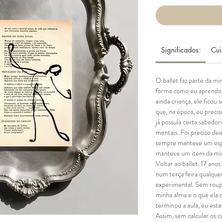
Significados:
Cui
O ballet faz parte da m
forma como eu aprendo
ainda criança, ele ficou
que, na época, eu preci
já possuía certa sabedo
mentais. Foi preciso dei
sempre manteve um esp
manteve um item da minha
Voltar ao ballet. 17 ano
num terça feira qualquer
experimental. Sem roup
minha alma e o que ela 
terminou a aula, eu esta
Assim, sem calcular os 