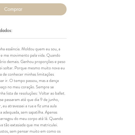
Comprar
dados:
inha essência. Moldou quem eu sou, a
 e me movimento pela vida. Quando
 sério demais. Ganhou proporções e peso
sei soltar. Porque mesmo muito nova eu
ria de conhecer minhas limitações
xar ir. O tempo passou, mas a dança
aço no meu coração. Sempre se
 lista de resoluções: Voltar ao ballet.
s se passaram até que dia 9 de junho,
, eu atravessei a rua e fiz uma aula
a adequada, sem sapatilha. Apenas
carregou do meu corpo até lá. Quando
va tão extasiada que me matriculei.
custos, sem pensar muito em como os