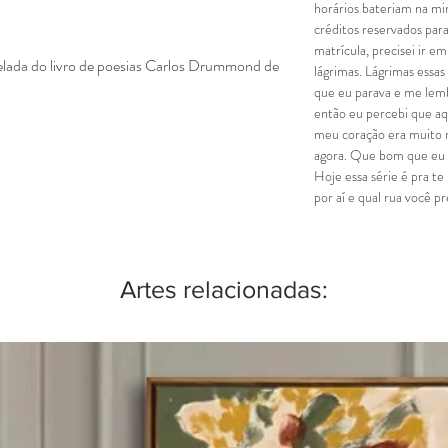
horários bateriam na min
créditos reservados par
matrícula, precisei ir e
relada do livro de poesias Carlos Drummond de
lágrimas. Lágrimas essas
que eu parava e me lemb
então eu percebi que aq
meu coração era muito m
agora. Que bom que eu 
Hoje essa série é pra t
por aí e qual rua você pr
Artes relacionadas: