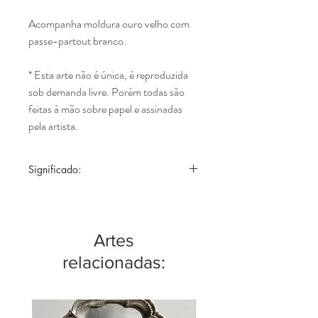
Acompanha moldura ouro velho com
passe-partout branco.
* Esta arte não é única, é reproduzida
sob demanda livre. Porém todas são
feitas à mão sobre papel e assinadas
pela artista.
Significado:
Esse ano eu decidi me reconectar com a
minha fé, que se manifesta de muitas
formas diferentes. Tenho me aprofundado,
Artes
estudado muito, meditado, conversado
com Deus, vivido, sentido e enxergado cada
relacionadas:
vez mais sinais. Todos os dias, em todos os
momentos... percebi que quanto mais
atenção eu presto, mais Deus fala comigo.
Através de pequenas coisas mesmo, eu só