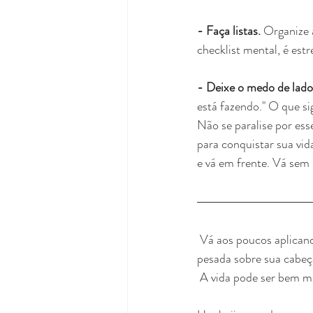
- Faça listas.
 Organize 
checklist mental, é est
- Deixe o medo de lado
está fazendo." O que si
Não se paralise por ess
para conquistar sua vi
e vá em frente. Vá se
 Vá aos poucos aplicando essas tarefas na sua vida, no seu tempo, sem que isso vire mais uma cobrança 
pesada sobre sua cabeça
 A vida pode ser bem 