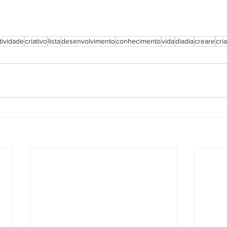
atividade
criativo
lista
desenvolvimento
conhecimento
vida
diadia
creare
cria