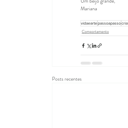
Um beijo grande,
Mariana
vidaearte
passoapasso
cri
Comportamento
Posts recentes