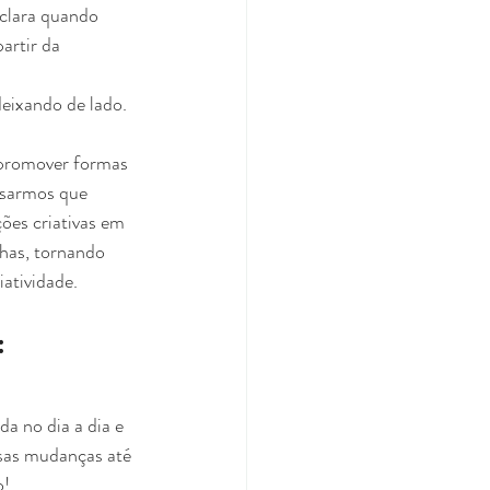
 clara quando 
artir da 
eixando de lado.
nsarmos que 
ões criativas em 
lhas, tornando 
iatividade.
:
sas mudanças até 
o!