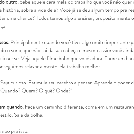
do outro.
 Sabe aquele cara mala do trabalho que você não quer 
 história, sobre a vida dele? Você já se deu algum tempo pra re
 dar uma chance? Todos temos algo a ensinar, propositalmente 
uça.
sos.
 Principalmente quando você tiver algo muito importante pa
ando o sono, que não sai da sua cabeça e mesmo assim você aind
a, aliene-se. Veja aquele filme bobo que você adora. Tome um ba
nseguimos relaxar a mente, ela trabalha melhor. 
 Seja curioso. Estimule seu cérebro a pensar. Aprenda o poder d
ê? Quando? Quem? O quê? Onde?"
 em quando.
 Faça um caminho diferente, coma em um restaurant
stilo. Saia da bolha. 
empo pra isso.