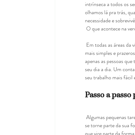
intrínseca a todos os s
olhamos lá pra trás, qu
necessidade e sobrevivê
 O que acontece na ver
 Em todas as áreas da vida a criatividade nos ajuda a solucionar problemas, organizar e promover formas 
mais simples e prazero
apenas as pessoas que 
seu dia a dia. Um conta
seu trabalho mais fácil
Passo a passo 
 Algumas pequenas tarefas podem ser praticadas para que a criatividade seja desenvolvida no dia a dia e 
se torne parte da sua 
que vire parte da form