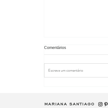
Comentários
Escreva um comentário
ARTE E EMOÇÃO: A jornada
de tocar corações através
das telas
MARIANA SANTIAGO