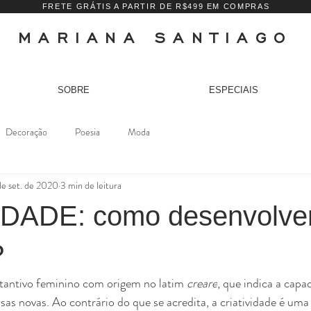
FRETE GRÁTIS A PARTIR DE R$499 EM COMPRAS
MARIANA SANTIAGO
SOBRE
ESPECIAIS
Decoração
Poesia
Moda
de set. de 2020
3 min de leitura
DADE: como desenvolve
?
tantivo feminino com origem no latim 
creare
, que indica a capac
sas 
novas. Ao
 contrário do que se acredita, a criatividade é uma 