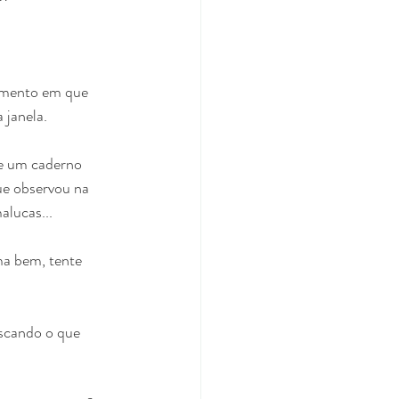
momento em que 
 janela.
e um caderno 
ue observou na 
alucas...
a bem, tente 
scando o que 