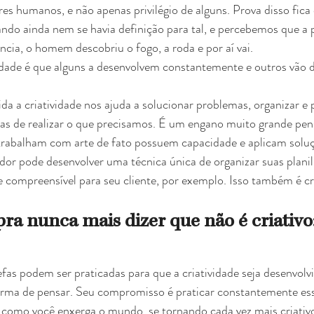
eres humanos, e não apenas privilégio de alguns. Prova disso fica
ando ainda nem se havia definição para tal, e percebemos que a p
ncia, o homem descobriu o fogo, a roda e por aí vai.
dade é que alguns a desenvolvem constantemente e outros vão d
sas de realizar o que precisamos. É um engano muito grande pe
trabalham com arte de fato possuem capacidade e aplicam soluç
dor pode desenvolver uma técnica única de organizar suas plani
 e compreensível para seu cliente, por exemplo. Isso também é cr
pra nunca mais dizer que não é criativo
forma de pensar. Seu compromisso é praticar constantemente es
a como você enxerga o mundo, se tornando cada vez mais criativ