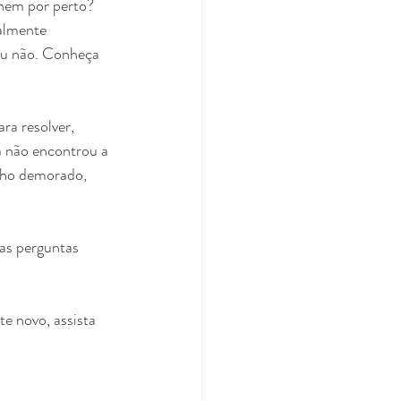
nem por perto? 
almente 
ou não. Conheça 
ra resolver, 
a não encontrou a 
nho demorado, 
as perguntas 
e novo, assista 