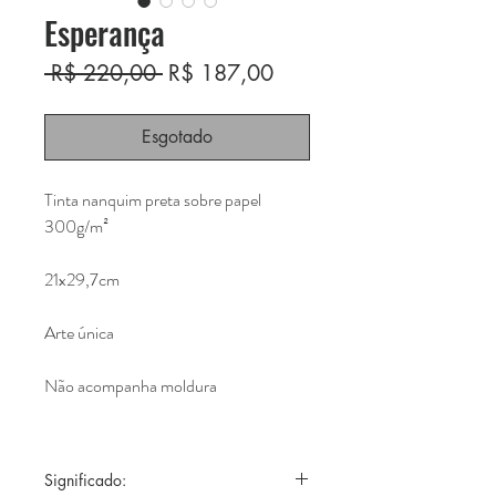
Esperança
Preço
Preço
 R$ 220,00 
R$ 187,00
normal
promocional
Esgotado
Tinta nanquim preta sobre papel
300g/m²
21x29,7cm
Arte única
Não acompanha moldura
Significado: