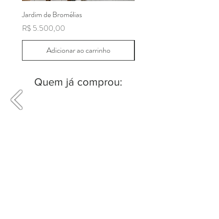
assim como a permanência de insetos/
traças...
Jardim de Bromélias
Sabiá
Preço
Preço
R$ 5.500,00
R$ 280,00
Importante: lembre-se de sempre
contemplar sua Arte :)
Adicionar ao carrinho
Quem já comprou:
MARIANA SANTIAGO